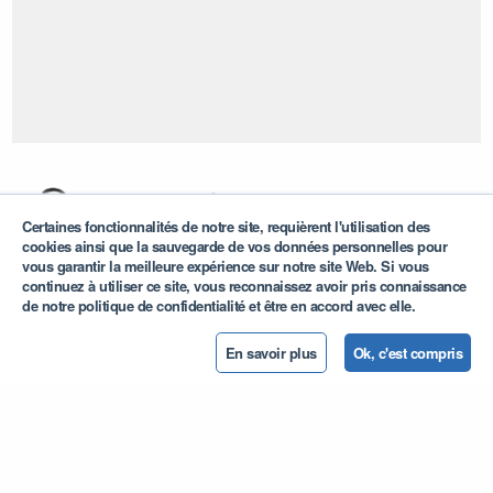
Certaines fonctionnalités de notre site, requièrent l'utilisation des
cookies ainsi que la sauvegarde de vos données personnelles pour
vous garantir la meilleure expérience sur notre site Web. Si vous
Notre savoir-faire au service de l'Afrique et du monde.
continuez à utiliser ce site, vous reconnaissez avoir pris connaissance
Ensemble nous sommes engagé à supporter les jeunes talents
et les femmes dans un environnement où les idées
de notre politique de confidentialité et être en accord avec elle.
transformatrices peuvent éclore.
En savoir plus
Ok, c'est compris
A propos