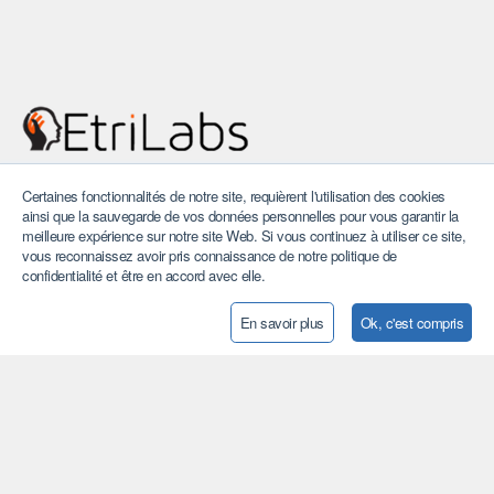
Notre savoir-faire au service de l'Afrique et du monde. Ensemble
Certaines fonctionnalités de notre site, requièrent l'utilisation des cookies
nous sommes engagé à supporter les jeunes talents et les
ainsi que la sauvegarde de vos données personnelles pour vous garantir la
femmes dans un environnement où les idées transformatrices
meilleure expérience sur notre site Web. Si vous continuez à utiliser ce site,
peuvent éclore.
vous reconnaissez avoir pris connaissance de notre politique de
confidentialité et être en accord avec elle.
En savoir plus
Ok, c'est compris
A propos
Nos sites
Notre équipe
Press