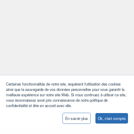
Certaines fonctionnalités de notre site, requièrent l'utilisation des cookies
ainsi que la sauvegarde de vos données personnelles pour vous garantir la
meilleure expérience sur notre site Web. Si vous continuez à utiliser ce site,
vous reconnaissez avoir pris connaissance de notre politique de
confidentialité et être en accord avec elle.
Notre savoir-faire au service de l'Afrique et du monde. Ensemble
En savoir plus
Ok, c'est compris
nous sommes engagé à supporter les jeunes talents et les
femmes dans un environnement où les idées transformatrices
peuvent éclore.